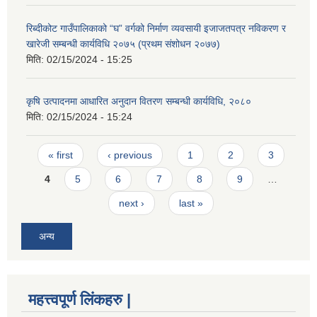
रिब्दीकोट गाउँपालिकाको “घ” वर्गको निर्माण व्यवसायी इजाजतपत्र नविकरण र
खारेजी सम्बन्धी कार्यविधि २०७५ (प्रथम संशोधन २०७७)
मिति:
02/15/2024 - 15:25
कृषि उत्पादनमा आधारित अनुदान वितरण सम्बन्धी कार्यविधि, २०८०
मिति:
02/15/2024 - 15:24
Pages
« first
‹ previous
1
2
3
4
5
6
7
8
9
…
next ›
last »
अन्य
महत्त्वपूर्ण लिंकहरु |