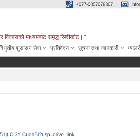
+977-9857078307
info
र विकासको माध्यमबाट समृद्ध रिब्दीकोट | "
विधुतीय शुसासन सेवा
प्रतिवेदन
सूचना तथा जानकारी
ग्यालर
251jt-Oj3Y-CudhBi?usp=drive_link