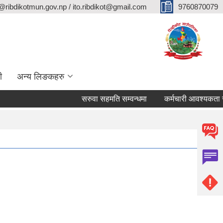
@ribdikotmun.gov.np / ito.ribdikot@gmail.com
9760870079
ी
अन्य लिङकहरु
सरुवा सहमति सम्वन्धमा
कर्मचारी आवश्यकता सम्वन्