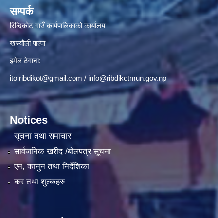
सम्पर्क
रिब्दिकोट गाउँ कार्यपालिकाको कार्यालय
खस्यौली पाल्पा
इमेल ठेगाना:
ito.ribdikot@gmail.com
/
info@ribdikotmun.gov.np
Notices
सूचना तथा समाचार
सार्वजनिक खरीद /बोलपत्र सूचना
एन, कानुन तथा निर्देशिका
कर तथा शुल्कहरु