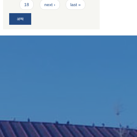
18
next ›
last »
अन्य