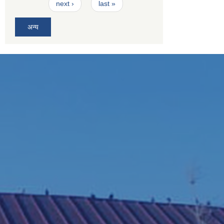
next ›
last »
अन्य