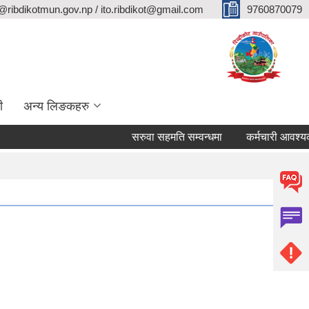
@ribdikotmun.gov.np / ito.ribdikot@gmail.com
9760870079
ी
अन्य लिङकहरु
सरुवा सहमति सम्वन्धमा
कर्मचारी आवश्यकता सम्व