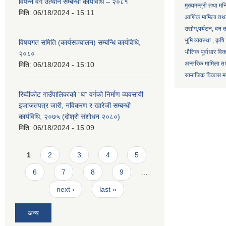
विपन्न वर्ग उत्थान सम्बन्धी कार्यविधि – २०८१
मुख्यमन्त्री तथा मन
मिति:
06/18/2024 - 15:11
आर्थिक मामिला तथा
उद्याेग,पर्यटन, वन
भुमि व्यवस्था , कृ
विषयगत समिति (कार्यसञ्चालन) सम्बन्धि कार्यविधि,
भौतिक पूर्वाधार वि
२०८०
अन्तरिक मामिला तथ
मिति:
06/18/2024 - 15:10
सामाजिक विकास मन्
रिब्दीकोट गाउँपालिकाको “घ” वर्गको निर्माण व्यवसायी
इजाजतपत्र जारी, नविकरण र खारेजी सम्बन्धी
कार्यविधि, २०७५ (दोश्रो संशोधन २०८०)
मिति:
06/18/2024 - 15:09
Pages
1
2
3
4
5
6
7
8
9
…
next ›
last »
अन्य