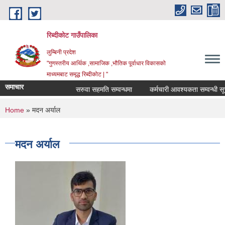
Skip to main content
रिब्दीकोट गाउँपालिका
लुम्बिनी प्रदेश
"गुणस्तरीय आर्थिक ,सामाजिक ,भौतिक पूर्वाधार विकासको
माध्यमबाट समृद्ध रिब्दीकोट | "
समाचार
सरुवा सहमति सम्वन्धमा
कर्मचारी आवश्यकता सम्वन्धी सूचना
You are here
Home
» मदन अर्याल
मदन अर्याल