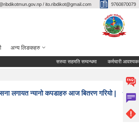
@ribdikotmun.gov.np / ito.ribdikot@gmail.com
9760870079
ी
अन्य लिङकहरु
सरुवा सहमति सम्वन्धमा
कर्मचारी आवश्यकता सम्वन
सुट, डसना लगायत न्यानो कपडाहरु आज बितरण गरियो |