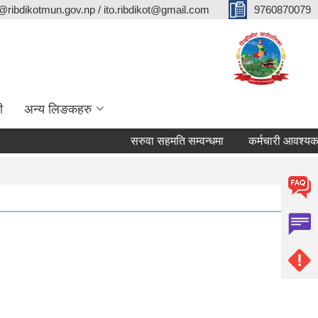
@ribdikotmun.gov.np / ito.ribdikot@gmail.com
9760870079
ी
अन्य लिङकहरु
सरुवा सहमति सम्वन्धमा
कर्मचारी आवश्यकता सम्व