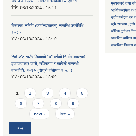
विपन्न वर्ग उत्थान सम्बन्धी कार्यविधि – २०८१
मुख्यमन्त्री तथा मन
मिति:
06/18/2024 - 15:11
आर्थिक मामिला तथा
उद्याेग,पर्यटन, वन
भुमि व्यवस्था , कृ
विषयगत समिति (कार्यसञ्चालन) सम्बन्धि कार्यविधि,
भौतिक पूर्वाधार वि
२०८०
अन्तरिक मामिला तथ
मिति:
06/18/2024 - 15:10
सामाजिक विकास मन्
रिब्दीकोट गाउँपालिकाको “घ” वर्गको निर्माण व्यवसायी
इजाजतपत्र जारी, नविकरण र खारेजी सम्बन्धी
कार्यविधि, २०७५ (दोश्रो संशोधन २०८०)
मिति:
06/18/2024 - 15:09
Pages
1
2
3
4
5
6
7
8
9
…
next ›
last »
अन्य