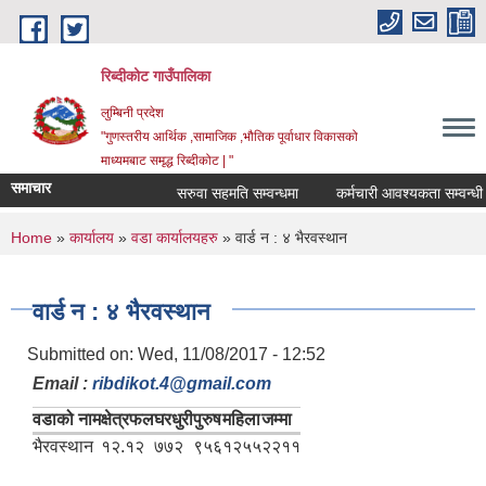
Skip to main content
रिब्दीकोट गाउँपालिका
लुम्बिनी प्रदेश
"गुणस्तरीय आर्थिक ,सामाजिक ,भौतिक पूर्वाधार विकासको
माध्यमबाट समृद्ध रिब्दीकोट | "
समाचार
सरुवा सहमति सम्वन्धमा
कर्मचारी आवश्यकता सम्वन्धी सूचन
You are here
Home
»
कार्यालय
»
वडा कार्यालयहरु
» वार्ड न : ४ भैरवस्थान
वार्ड न : ४ भैरवस्थान
Submitted on:
Wed, 11/08/2017 - 12:52
Email :
ribdikot.4@gmail.com
वडाको नाम
क्षेत्रफल
घरधुरी
पुरुष
महिला
जम्मा
भैरवस्थान
१२.१२
७७२
९५६
१२५५
२२११