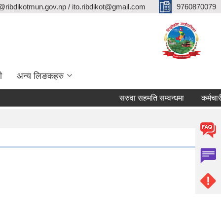
@ribdikotmun.gov.np / ito.ribdikot@gmail.com
9760870079
ी
अन्य लिङकहरु
सरुवा सहमति सम्वन्धमा
कर्मचारी आवश