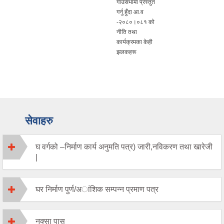
गाउँसभामा प्रस्तुत
गर्नु हुँदा आ.व
-२०८०।०८१ को
नीति तथा
कार्यक्रमका केही
झलकहरू
सेवाहरु
घ वर्गको –निर्माण कार्य अनुमति पत्र) जारी,नविकरण तथा खारेजी
|
घर निर्माण पुर्ण/अांशिक सम्पन्न प्रमाण पत्र
नक्सा पास