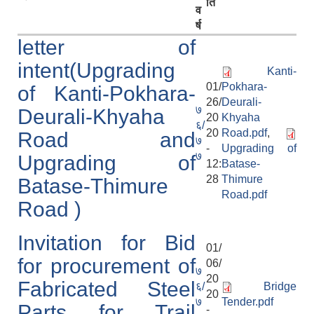
ति
व
र्ष
letter of
intent(Upgrading
Kanti-
01/
Pokhara-
of Kanti-Pokhara-
26/
Deurali-
७
Deurali-Khyaha
20
Khyaha
६/
20
Road.pdf
,
Road and
७
-
Upgrading of
७
Upgrading of
12:
Batase-
28
Thimure
Batase-Thimure
Road.pdf
Road )
Invitation for Bid
01/
for procurement of
06/
७
20
Fabricated Steel
६/
Bridge
20
७
Tender.pdf
Parts for Trail
-