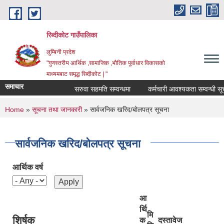
Skip to main content
रिब्दीकोट गाउँपालिका
लुम्बिनी प्रदेश
"गुणस्तरीय आर्थिक ,सामाजिक ,भौतिक पूर्वाधार विकासको
माध्यमबाट समृद्ध रिब्दीकोट | "
समाचार
सरुवा सहमति सम्वन्धमा
कर्मचारी आवश्यकता सम्वन्धी सूचना
You are here
Home
»
सूचना तथा जानकारी
» सार्वजनिक खरिद/बोलपत्र सूचना
सार्वजनिक खरिद/बोलपत्र सूचना
आर्थिक वर्ष
आ
र्थि
मि
शिर्षक
क
दस्तावेज