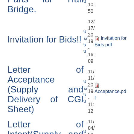
७
10:
Bridge.
50
12/
17/
७
20
Invitation for Bids!!
६/
Invitation for
19
७
Bids.pdf
-
७
16:
09
Letter of
11/
Acceptance
11/
७
20
(Supply and
६/
19
Acceptance.pd
७
Delivery of CGI
-
f
७
11:
Sheet)
12
11/
Letter of
04/
७