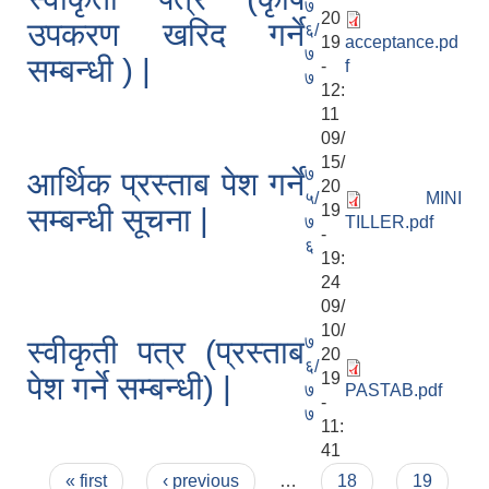
७
20
उपकरण खरिद गर्ने
६/
19
acceptance.pd
७
सम्बन्धी ) |
-
f
७
12:
11
09/
15/
७
आर्थिक प्रस्ताब पेश गर्ने
20
५/
MINI
19
सम्बन्धी सूचना |
७
TILLER.pdf
-
६
19:
24
09/
10/
७
स्वीकृती पत्र (प्रस्ताब
20
६/
19
पेश गर्ने सम्बन्धी) |
७
PASTAB.pdf
-
७
11:
41
Pages
« first
‹ previous
…
18
19