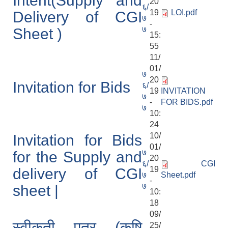
Intent(Supply and
20
६/
19
LOI.pdf
Delivery of CGI
७
-
७
Sheet )
15:
55
11/
01/
७
20
Invitation for Bids
६/
19
INVITATION
७
-
FOR BIDS.pdf
७
10:
24
10/
Invitation for Bids
01/
७
for the Supply and
20
६/
CGI
19
delivery of CGI
७
Sheet.pdf
-
७
sheet |
10:
18
09/
स्वीकृती पत्र (कृषि
25/