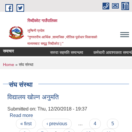
Skip to main content
रिब्दीकोट गाउँपालिका
लुम्बिनी प्रदेश
"गुणस्तरीय आर्थिक ,सामाजिक ,भौतिक पूर्वाधार विकासको
माध्यमबाट समृद्ध रिब्दीकोट | "
समाचार
सरुवा सहमति सम्वन्धमा
कर्मचारी आवश्यकता सम्वन्धी सू
You are here
Home
» संघ संस्था
संघ संस्था
विद्यालय खोल्न अनुमति
Submitted on:
Thu, 12/20/2018 - 19:37
Read more
about विद्यालय खोल्न अनुमति
Pages
« first
‹ previous
…
4
5