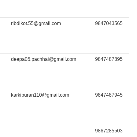
ribdikot.55@gmail.com
9847043565
deepa05.pachhai@gmail.com
9847487395
karkipuran110@gmail.com
9847487945
9867285503