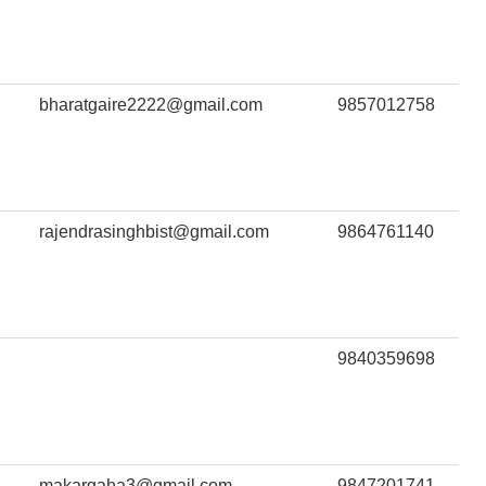
bharatgaire2222@gmail.com
9857012758
rajendrasinghbist@gmail.com
9864761140
9840359698
makargaha3@gmail.com
9847201741