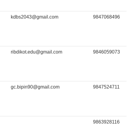
kdbs2043@gmail.com
9847068496
ribdikot.edu@gmail.com
9846059073
gc.bipin90@gmail.com
9847524711
9863928116