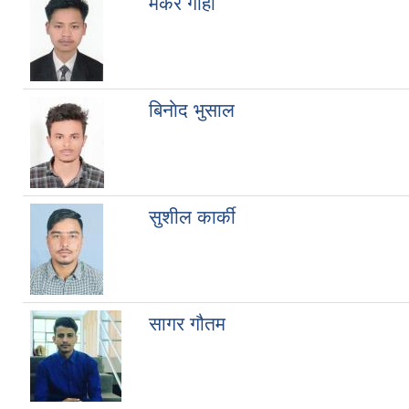
मकर गाहा
बिनाेद भुसाल
सुशील कार्की
सागर गौतम