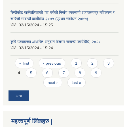
रिब्दीकोट गाउँपालिकाको “घ” वर्गको निर्माण व्यवसायी इजाजतपत्र नविकरण र
खारेजी सम्बन्धी कार्यविधि २०७५ (प्रथम संशोधन २०७७)
मिति:
02/15/2024 - 15:25
कृषि उत्पादनमा आधारित अनुदान वितरण सम्बन्धी कार्यविधि, २०८०
मिति:
02/15/2024 - 15:24
Pages
« first
‹ previous
1
2
3
4
5
6
7
8
9
…
next ›
last »
अन्य
महत्त्वपूर्ण लिंकहरु |