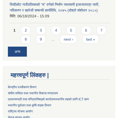
रिब्दीकोट गाउँपालिकाको “घ” वर्गको निर्माण व्यवसायी इजाजतपत्र जारी,
नविकरण र खारेजी सम्बन्धी कार्यविधि, २०७५ (दोश्रो संशोधन २०८०)
मिति:
06/18/2024 - 15:09
Pages
1
2
3
4
5
6
7
8
9
…
next ›
last »
अन्य
महत्त्वपूर्ण लिंकहरु |
केन्द्रीय पञ्जीकरण विभाग
संघीय मामिला तथा स्थानीय विकास मन्त्रालय
प्रधानमन्त्री तथा मन्त्रिपरिषद्को कार्यालय
स्थानीय तहको लागि ICT ब्लग
स्थानीय पूर्वाधार तथा कृषि सडक विभाग
राष्ट्रिय योजना आयोग
नेपाल कानुन आयोग