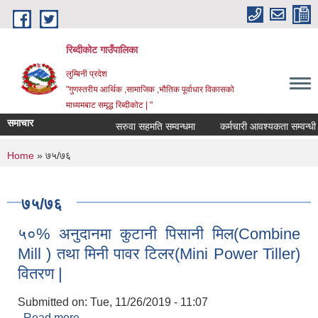
Skip to main content
रिब्दीकोट गाउँपालिका
लुम्बिनी प्रदेश
"गुणस्तरीय आर्थिक ,सामाजिक ,भौतिक पूर्वाधार विकासको
माध्यमबाट समृद्ध रिब्दीकोट | "
समाचार
सरुवा सहमति सम्वन्धमा
कर्मचारी आवश्यकता सम्वन्धी सूचन
You are here
Home
» ७५/७६
७५/७६
५०% अनुदानमा कुटानी पिसानी मिल(Combine
Mill ) तथा मिनी पावर टिलर(Mini Power Tiller)
वितरण |
Submitted on:
Tue, 11/26/2019 - 11:07
Read more
about ५०% अनुदानमा कुटानी पिसानी मिल(Combine