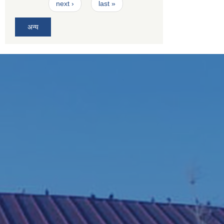
next ›
last »
अन्य