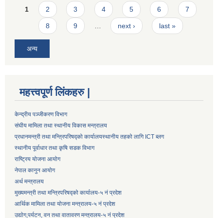
Pages
1
2
3
4
5
6
7
8
9
…
next ›
last »
अन्य
महत्त्वपूर्ण लिंकहरु |
केन्द्रीय पञ्जीकरण विभाग
संघीय मामिला तथा स्थानीय विकास मन्त्रालय
प्रधानमन्त्री तथा मन्त्रिपरिषद्को कार्यालय
स्थानीय तहको लागि ICT ब्लग
स्थानीय पूर्वाधार तथा कृषि सडक विभाग
राष्ट्रिय योजना आयोग
नेपाल कानुन आयोग
अर्थ मन्त्रालय
मुख्यमन्त्री तथा मन्त्रिपरिषद्को कार्यालय-५ नं प्रदेश
आर्थिक मामिला तथा योजना मन्त्रालय-५ नं प्रदेश
उद्याेग,पर्यटन, वन तथा वातावरण मन्त्रालय-५ नं प्रदेश