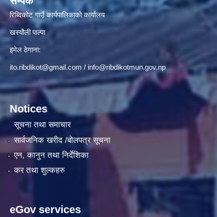
सम्पर्क
रिब्दिकोट गाउँ कार्यपालिकाको कार्यालय
खस्यौली पाल्पा
इमेल ठेगाना:
ito.ribdikot@gmail.com
/
info@ribdikotmun.gov.np
Notices
सूचना तथा समाचार
सार्वजनिक खरीद /बोलपत्र सूचना
एन, कानुन तथा निर्देशिका
कर तथा शुल्कहरु
eGov services