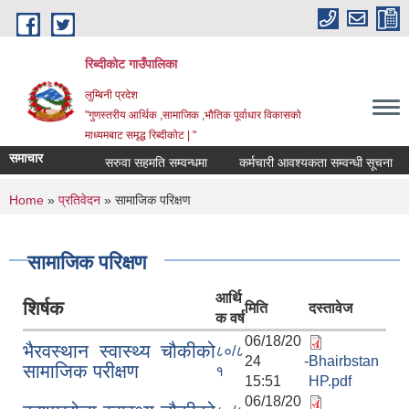
Skip to main content
रिब्दीकोट गाउँपालिका
लुम्बिनी प्रदेश
"गुणस्तरीय आर्थिक ,सामाजिक ,भौतिक पूर्वाधार विकासको
माध्यमबाट समृद्ध रिब्दीकोट | "
समाचार
सरुवा सहमति सम्वन्धमा
कर्मचारी आवश्यकता सम्वन्धी सूचना
क
You are here
Home
»
प्रतिवेदन
» सामाजिक परिक्षण
सामाजिक परिक्षण
आर्थि
शिर्षक
मिति
दस्तावेज
क वर्ष
06/18/20
भैरवस्थान स्वास्थ्य चौकीको
८०/८
24 -
Bhairbstan
सामाजिक परीक्षण
१
15:51
HP.pdf
06/18/20