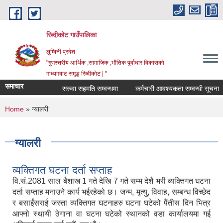
Skip to main content
रिब्दीकोट गाउँपालिका
लुम्बिनी प्रदेश
"गुणस्तरीय आर्थिक ,सामाजिक ,भौतिक पूर्वाधार विकासको
माध्यमबाट समृद्ध रिब्दीकोट | "
समाचार
सरुवा सहमति सम्वन्धमा
कर्मचारी आवश्यकता सम्वन्धी सूचना
You are here
Home
» ग्यालरी
ग्यालरी
व्यक्तिगत घटना दर्ता सप्ताह
वि.सं.2081 साल बैशाख 1 गते देखि 7 गते सम्म देशै भरी व्यक्तिगत घटना
दर्ता सप्‍ताह मनाउने कार्य भईरहेको छ। जन्म, मृत्यु, विवाह, सम्बन्ध विच्छेद
र बसाईंसराई जस्ता व्यक्तिगत घटनाहरु घटना घटेको पैंतीस दिन भित्र
आफ्नो स्थायी ठेगाना वा घटना घटेको स्थानको वडा कार्यालयमा गई