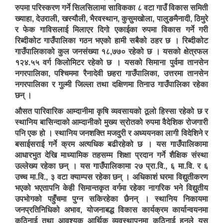
रुपमा परिस्करण गर्ने सिलसिलामा साविकका ८ वटा गाउँ विकास समिती
ख्याहा, देउराली, खस्यौली, भैरवस्थान, कुसुमखोला, पालुङमैनादी, ठिमुरे
र फेक गाविसलाई मिलाएर दिगो एकाईका रुपमा विकास गर्ने गरी
रिब्दीकोट गाउँपालिका गठन भएको हामी सबैको ठहर छ । रिब्दीकोट
गाउँपालिकाको कुल जनसंख्या १८,७७० रहेको छ । यसको क्षेत्रफल
१२४.५५ वर्ग किलोमिटर रहेको छ । यसको सिमाना पुर्वमा तानसेन
नगरपालिका, पश्चिममा रैनादेवी छहरा गाउँपालिका, उत्तरमा तानसेन
नगरपालिका र गुल्मी जिल्ला तथा दक्षिणमा तिनाउ गाउँपालिका रहेका
छन् ।
औसत पारिवारिक आम्दानीमा कृषि व्यवसायको ठूलो हिस्सा रहेको छ र
स्थानिय बासिन्दाको आम्दानीको मुख्य स्रोतको रुपमा वैदेशिक रोजगारी
पनि एक हो । स्थानिय जनशक्ति मजदुरी र अध्ययनका लागी विदेशिने र
बसाईसराई गर्ने क्रम अत्यधिक बढीरहेको छ । यस गाउँपालिकामा
आधारभुत देखि माध्यामिक तहसम्म शिक्षा प्रदान गर्ने शैक्षिक संस्था
उल्लेख्य रहेका छन् । यस गाउँपालिकामा २७ प्रा.वि., ६ मा.वि. र ६
उच्च मा.वि., ३ वटा क्याम्पस रहेका छन् । अधिकाशं घरमा विद्युतीकरण
भएको भएतापनि केही सिमान्तकृत वर्गमा रहेका नागरिक भने विद्युतीय
उपभोगको पहुँचमा पुग्न सकिरहेका छैनन् । स्थानिय निकायमा
जनप्रतिनिधिको अभाव, योजनाबद्ध विकास कार्यक्रम कार्यान्वयनमा
कठिनाई तथा आवश्यक आर्थिक व्यवस्थापनमा कठिनाई हुनुले यस