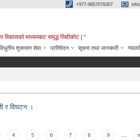
+977-9857078307
info
र विकासको माध्यमबाट समृद्ध रिब्दीकोट | "
विधुतीय शुसासन सेवा
प्रतिवेदन
सूचना तथा जानकारी
ग्यालर
रेजी र विघटन ।
खारेजी र विघटन ।
4
5
6
7
8
9
…
n