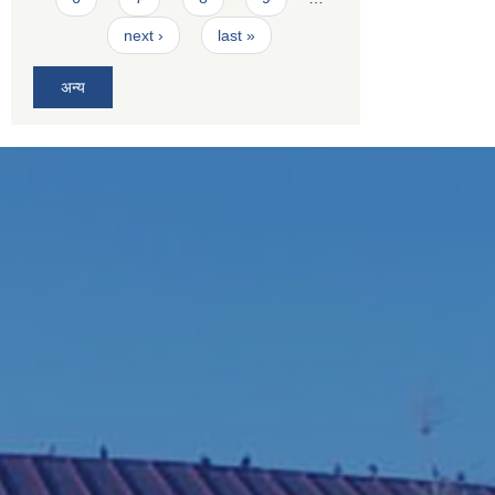
next ›
last »
अन्य