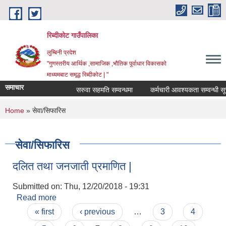
Skip to main content
रिब्दीकोट गाउँपालिका
लुम्बिनी प्रदेश
"गुणस्तरीय आर्थिक ,सामाजिक ,भौतिक पूर्वाधार विकासको
माध्यमबाट समृद्ध रिब्दीकोट | "
समाचार
सरुवा सहमति सम्वन्धमा
कर्मचारी आवश्यकता सम्वन्धी सूचना
You are here
Home
» सेवा/सिफारिस
सेवा/सिफारिस
दलित तथा जनजाती प्रमाणित |
Submitted on:
Thu, 12/20/2018 - 19:31
Read more
about दलित तथा जनजाती प्रमाणित |
Pages
« first
‹ previous
…
3
4